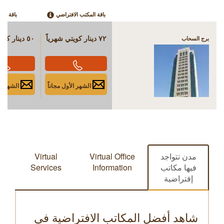
باقة المكتب الافتراضي
باقة الع
٧٢ دينار كويتي شهرياً
٥٠ دينار كويتي شهرياً
برج السحاب
الشهر الأول مجاناً
الشهر الأ
مدن تتواجد
Virtual Office
Virtual
فيها مكاتب
Information
Services
إفتراضية
شاهد أفضل المكاتب الافتراضية في