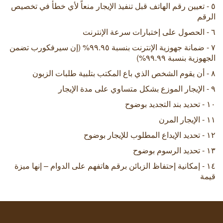
٥ - تعيين رقم الهاتف قبل تنفيذ الإيجار منعاً لأي خطأ في تخصيص
الرقم
٦ - الحصول على إختبارات سرعة الإنترنت
٧ - ضمانة جهوزية الإنترنت بنسبة ٩٩.٩٥% (إن سيرفكورب تضمن
الجهوزية بنسبة ٩٩.٩٩%)
٨ - أن يقوم الشخص الذي باع المكتب بتلبية طلبات الزبون
٩ - الإيجار الموزع بشكل متساوي على مدة الإيجار
١٠ - تحديد بند التجديد بوضوح
١١ - الإيجار المرن
١٢ - تحديد الإيداع المطلوب للإيجار بوضوح
١٣ - تحديد الرسوم بوضوح
١٤ - إمكانية إحتفاظ الزبائن برقم هاتفهم على الدوام – إنها ميزة
قيمة