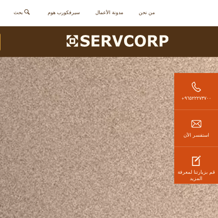
من نحن
مدونة الأعمال
سيرفكورب هوم
بحث
٩٦٥٢٢٢٧٣٧٠٠+
استفسر الأن
قم بزيارتنا لمعرفة
المزيد