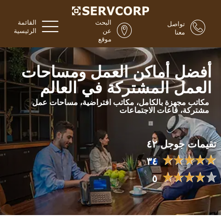
البحث
القائمة
تواصل
عن
الرئيسية
معنا
موقع
أفضل أماكن العمل ومساحات
العمل المشتركة في العالم
مكاتب مجهزة بالكامل، مكاتب افتراضية، مساحات عمل
مشتركة، قاعات الاجتماعات
تقيمات جوجل ٤٢
٣٤
٥