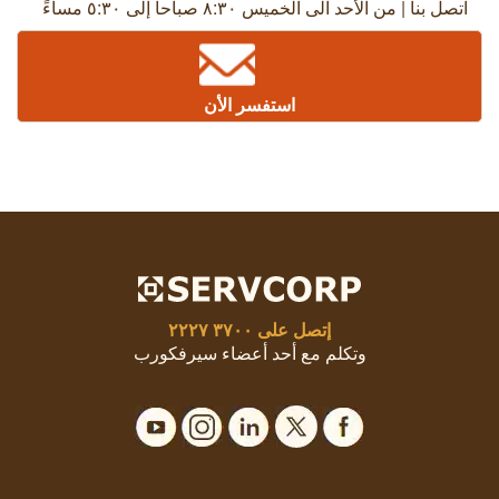
اتصل بنا | من الأحد الى الخميس ٨:٣٠ صباحاً إلى ٥:٣٠ مساءً
استفسر الأن
إتصل على
٣٧٠٠ ٢٢٢٧
وتكلم مع أحد أعضاء سيرفكورب