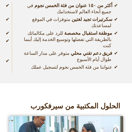
أكثر من ۱٥۰ عنوان من فئة الخمس نجوم
في
تج
جميع أنحاء العالم لاستخدامك
وا
سكرتيرات تجيد لغتين
متوفرات في الموقع
غر
لمساعدتك
مج
موظفة استقبال مخصصة
للرد على مكالماتك
شب
بالطريقة التي تفضلها وتوسيع الخدمة إليك أينما
تم
كنت
من
فريق دعم تقني محلي
متوفر على مدار الساعة
خد
طوال أيام الأسبوع
اط
عنواننا من فئة الخمس نجوم لتسجيل عملك
في
الحلول المكتبية من سيرفكورب