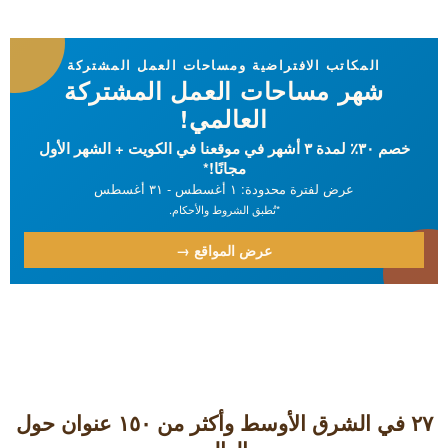
المكاتب الافتراضية ومساحات العمل المشتركة
شهر مساحات العمل المشتركة
العالمي!
خصم ٣٠٪ لمدة ٣ أشهر في موقعنا في الكويت + الشهر الأول
مجانًا!*
عرض لفترة محدودة: ۱ أغسطس - ٣۱ أغسطس
*تُطبق الشروط والأحكام.
عرض المواقع →
٢٧ في الشرق الأوسط وأكثر من ۱٥۰ عنوان حول