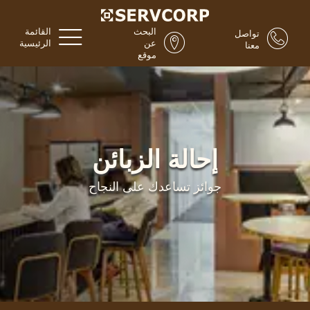
البحث
القائمة
تواصل
عن
الرئيسية
معنا
موقع
إحالة الزبائن
جوائز تساعدك على النجاح