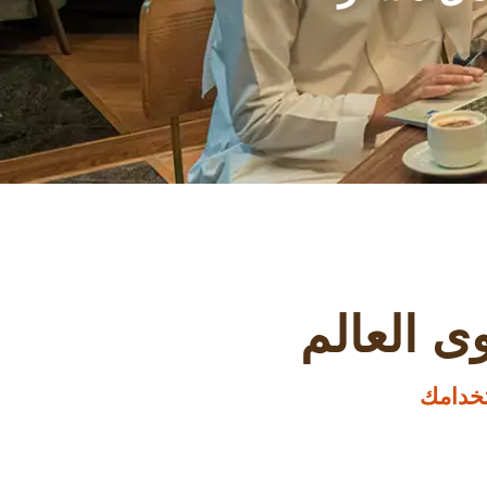
ى العالم
خدامك