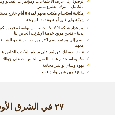
الوصول إلى غرف الاجتماعات ومؤتمرات الفيديو وقا
بالكامل – لترك انطباع مميز
إمكانية استخدام مكتب مجهز لمدة ٥ أيام
خارج مدينت
شبكة واي فاي آمنة وفائقة السرعة
تم إعداد شبكة VLAN الخاصة بك بواسطة ف
لدينا -
فنحن مزود خدمة الإنترنت الخاص بنا
انضم إلى مجتمع يضم أكثر 
معهم
عرض حسابك عن بُعد على سطح المكتب الخاص بنا
مكانية استخدام هاتف العمل الخاص بك على جوالك ف
قهوة وشاي توايننز مجانية
إيداع تأمين شهر واحد فقط
٢٧ في الشرق الأوسط وأكثر من ۱٥۰ عنوان حول العالم