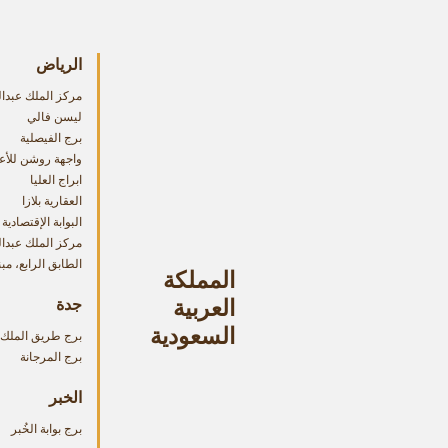
الرياض
مركز الملك عبدال
ليسن فالي
برج الفيصلية
واجهة روشن للأع
ابراج العليا
العقارية بلازا
البوابة الإقتصادية
مركز الملك عبدالله
الطابق الرابع، مبنى ب -
المملكة
العربية
جدة
السعودية
برج طريق الملك
برج المرجانة
الخبر
برج بوابة الخُبر