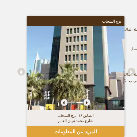
برج السحاب
له المالي
مال
 المالي - المبنى رقم ۱,۱٥
 STC سكوير
الطابق ١٨، برج السحاب
شارع محمد ثنيان الغانم
للمزيد من المعلومات