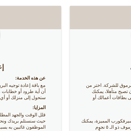
إع
عن هذه الخدمة:
مرموق للشركة. اختر من
مع باقة إعادة توجيه الب
ن تصبح متأهلا، يمكنك
أن أية طرود أو خطابات
تي نوفرها على بطاقات أعمالك أو
ستحول إلى منزلك أو أي 
المزايا:
قلل الوقت والجهد المطلوب
يرفكورب المميزة، يمكنك
حيث سنستلم بريدك ونحول
الاستمتاع بصورة مرموقة تأتي مع العنوان المرموف ذو الـ ٥ نجوم
الموظفون غائبين به بسبب