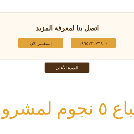
اتصل بنا لمعرفة المزيد
٩٦٥٢٢٢٧٣٨٠٠+
إستفسر الأن
العودة للأعلى
وم لمشروعك