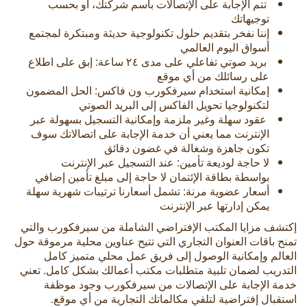
تتم الإجابة على الإتصالات باسم شركتك، أو بحسب
توجيهاتك
إننا نفخر بتقديم حلول تكنولوجية حديثة ومبتكرة لمجتمع
أسواق اليوم العالمي
بريد صوتي تفاعلي على مدى ٢٤ ساعة: إبق على اطلاع
على رسائلك من أي موقع
إمكانية استخدام سيرفكورب ون فاكس: الحل المضمون
لتكنولوجيا تحويل الفاكس إلى البريد الصوتي
عقود سهلة وغير ملزمة وإمكانية التسجيل بسهولة عبر
الإنترنت مما يعني أن خدمة الإجابة على اتصالاتك سوف
تكون جاهزة وشغالة في غضون دقائق
لا حاجة لوديعة تأمين: عند التسجيل عبر الإنترنت
بواسطة بطاقة الإئتمان لا حاجة إلى مبلغ تأمين إضافي
أسعار عضوية مرنة: تشمل أسعارنا ترتيبات شهرية سهلة
يمكن إدارتها عبر الإنترنت
إكتشف مزايا المكتب الإفتراضي
الشاملة من سيرفكورب والتي
تمنح باقات العنوان التجاري التي تتيح عناوين محلية مرموقة حول
العالم وإمكانية الوصول إلى فريق عمل محلي متميز كامل
التدريب لضمان تلبية متطلبات مكتب أعمالك بشكل كامل. تعني
خدمة الإجابة على الإتصالات من سيرفكورب وجود موظفة
استقبال إفتراضية لتلقي مكالماتك التجارية من أي موقع.