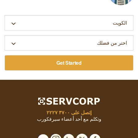
Get Started
إتصل على
٣٧٠٠ ٢٢٢٧
وتكلم مع أحد أعضاء سيرفكورب