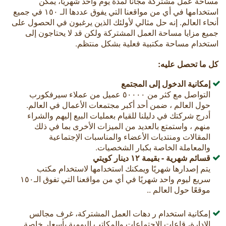
مساحة عمل مشتركة مجانًا لمدة يوم واحد شهريًا، يمكن
استخدامها في أي من مواقعنا التي يفوق عددها الـ ١٥٠ في جميع
أنحاء العالم. إنه حل مثالي لأولئك الذين يرغبون في الحصول على
جميع مزايا مساحة العمل المشتركة ولكن قد لا يحتاجون إلى
استخدام مساحة مكتبية فعلية بشكل منتظم.
كل ما تحصل عليه:
إمكانية الدخول إلى المجتمع
التواصل مع كثر من ٥٠٠٠٠ عميل من عملاء سيرفكورب
حول العالم ، ضمن أحد أكبر مجتمعات الأعمال في العالم.
أدرج شركتك في دليلنا للقيام بعمليات البيع إليهم والشراء
منهم ، واستمتع بالعديد من الميزات الأخرى بما في ذلك
المقالات ومنتديات الأعضاء والمناسبات الإجتماعية
والمعاملة الخاصة بكبار الشخصيات.
قسائم شهرية - بقيمة ١٢ دينار كويتي
يتم إصدارها شهريًا ويمكنك استخدامها لاستخدام مكتب
سريع ليوم واحد شهريًا في أي من مواقعنا التي تفوق الـ١٥٠
موقعًا حول العالم ..
إمكانية استخدام ر دهات العمل المشتركة، غرف مجالس
الإدارة، قاعات الإجتماعات والمكاتب اليومية بأسعار خاصة