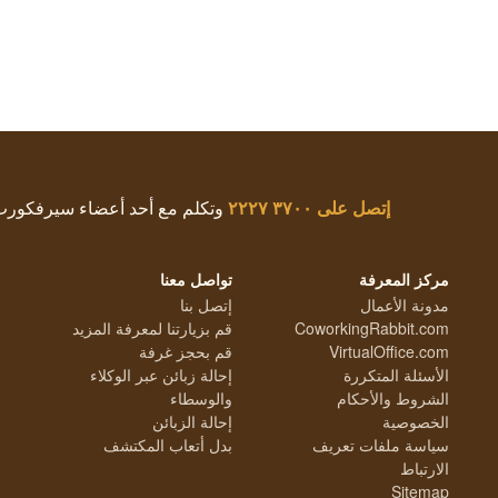
إتصل على
٣٧٠٠ ٢٢٢٧
وتكلم مع أحد أعضاء سيرفكور
مركز المعرفة
تواصل معنا
مدونة الأعمال
إتصل بنا
CoworkingRabbit.com
قم بزيارتنا لمعرفة المزيد
VirtualOffice.com
قم بحجز غرفة
الأسئلة المتكررة
إحالة زبائن عبر الوكلاء
الشروط والأحكام
والوسطاء
الخصوصية
إحالة الزبائن
سياسة ملفات تعريف
بدل أتعاب المكتشف
الارتباط
Sitemap