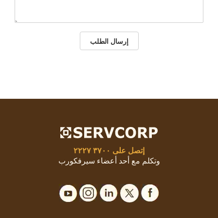
إرسال الطلب
إتصل على
٣٧٠٠ ٢٢٢٧
وتكلم مع أحد أعضاء سيرفكورب