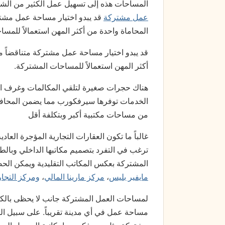
المساحات هذه إلى تسهيل عمل الكثير من الش
عمل مشتركة
قد يبدو اختيار مساحة عمل مشتر
المحاماة واحدة من أكثر المهن استعمالاً للمس
قد يبدو اختيار مساحة عمل مشتركة متناقضاً م
أكثر المهن استعمالاً للمساحات المشتركة.
هناك حجرات صغيرة لتلقي المكالمات وغرف اج
الخدمات توفرها سيرفكورب مما يضمن المحافظ
من مساحات مكتبية أكبر وبتكلفة أقل
غالباً ما تكون العقارات التجارية المؤجرة العاد
ترغب في التفرد بتصميم مكاتبها الداخلي وبال
المشتركة بعكس المكاتب التقليدية ويمكن ا
مايفير بليس
،
مركز مارينا المالي
،
ومركز التجار
لمساحات العمل المشتركة جانب لا يحظى بالكثير
مساحة عمل في أي مدينة تقريباً. على سبيل ا