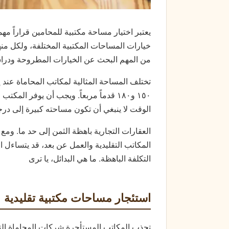
يعتبر اختيار مساحة مكتبية للمحامين قراراً مهم
خيارات المساحات المكتبية المختلفة، ولكل منها
من المهم البحث عن الخيارات المطروحة ودر
تختلف المساحة المثالية لمكاتب المحاماة عند إ
۰
٥
۱
و
۰
۱۸
قدماً مربعاً. ويجب أن يوفر المكتب
الوقت لا ينبغي أن تكون مساحته كبيرة إلى درج
العقارات التجارية باهظة الثمن إلى حد ما. ومع
المكاتب التقليدية والعمل عن بعد، قد يتساءل
التكلفة الباهظة. ما هي البدائل، يا ترى
استئجار مساحات مكتبية تقليدية
تجذب المكاتب المستأجرة شركات المحاماة ال