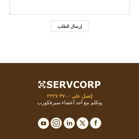
إرسال الطلب
إتصل على
٣٧٠٠ ٢٢٢٧
وتكلم مع أحد أعضاء سيرفكورب